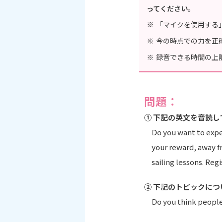
ってください
。
「マイクを使用する
今の時点での力を正
録音できる時間の上
問題：
① 下記の英文を音読
Do you want to exper
your reward, away f
sailing lessons. Reg
② 下記のトピックに
Do you think peopl