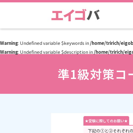
Warning
: Undefined variable $keywords in
/home/tririch/eig
Warning
: Undefined variable $description in
/home/tririch/ei
準1級対策コ
下記の①と②それぞれの問題