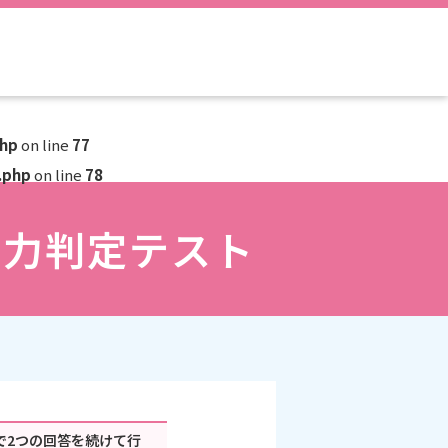
php
on line
77
.php
on line
78
グ力判定テスト
で2つの回答を続けて行