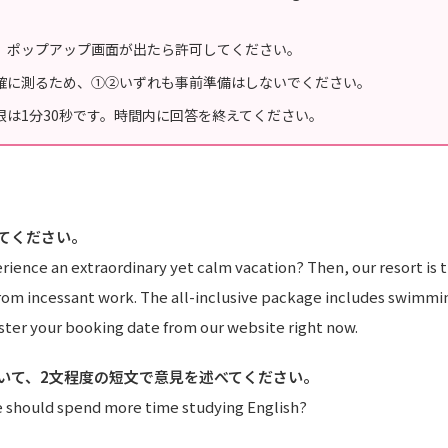
」ポップアップ画面が出たら許可してください。
確に測るため、①②いずれも事前準備はしないでください。
限は1分30秒です。時間内に回答を終えてください。
してください。
ience an extraordinary yet calm vacation? Then, our resort is t
rom incessant work. The all-inclusive package includes swimmin
ister your booking date from our website right now.
ついて、2文程度の短文で意見を述べてください。
e should spend more time studying English?