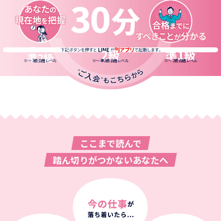
5級〜
2級
準1級
準2級
※
～ 3級合格レベル
※
～ 準2級合格レベル
※
～ 2級合格レベル
ここまで読んで
踏ん切りがつかないあなたへ