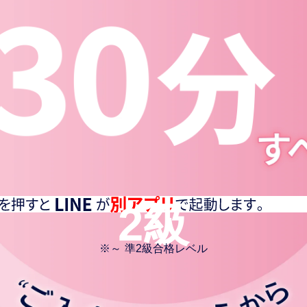
2級
※
～ 準2級合格レベル