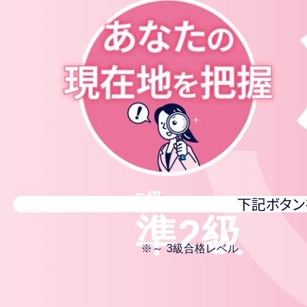
5級〜
準2級
※
～ 3級合格レベル