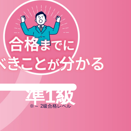
準1級
※
～ 2級合格レベル