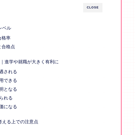
CLOSE
レベル
合格率
と合格点
点｜進学や就職が大きく有利に
遇される
用できる
明となる
られる
価になる
考える上での注意点