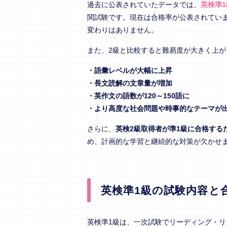
過去に公表されていたデータでは、
英検準1
関試験です。現在は合格率が公表されてい
変わりはありません。
また、2級と比較すると難易度が大きく上が
・語彙レベルが大幅に上昇
・長文読解の文章量が増加
・英作文の語数が120～150語に
・より高度な社会問題や時事的なテーマが
さらに、
英検2級取得者が準1級に合格する
め、計画的な学習と継続的な対策が欠かせ
英検準1級の試験内容と
英検準1級は、一次試験でリーディング・