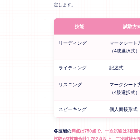
定します。
技能
試験方
リーディング
マークシート
（4肢選択式）
ライティング
記述式
リスニング
マークシート
（4肢選択式）
スピーキング
個人面接形式
各技能の
満点は750点で、一次試験は3技能合
試験が3技能合計1,792点以上、二次試験が5