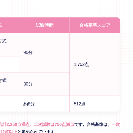
式
試験時間
合格基準スコア
方式
90分
1,792点
方式
30分
約8分
512点
計2,250点満点、二次試験は750点満点
です。合格基準は、
一次
12点以上
と定められています。