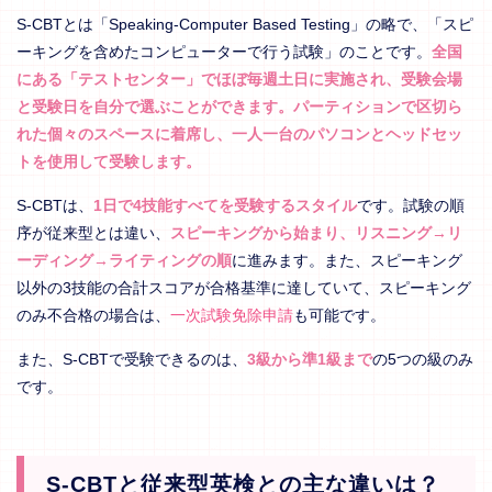
S-CBTとは「Speaking-Computer Based Testing」の略で、「スピ
ーキングを含めたコンピューターで行う試験」のことです。
全国
にある「テストセンター」でほぼ毎週土日に実施され、受験会場
と受験日を自分で選ぶことができます。パーティションで区切ら
れた個々のスペースに着席し、一人一台のパソコンとヘッドセッ
トを使用して受験します。
S-CBTは、
1日で4技能すべてを受験するスタイル
です。試験の順
序が従来型とは違い、
スピーキングから始まり、リスニング→リ
ーディング→ライティングの順
に進みます。また、スピーキング
以外の3技能の合計スコアが合格基準に達していて、スピーキング
のみ不合格の場合は、
一次試験免除申請
も可能です。
また、S-CBTで受験できるのは、
3級から準1級まで
の5つの級のみ
です。
S-CBTと従来型英検との主な違いは？