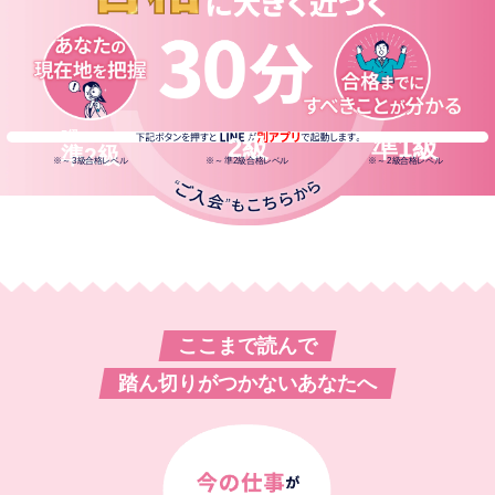
5級〜
2級
準1級
準2級
※
～ 3級合格レベル
※
～ 準2級合格レベル
※
～ 2級合格レベル
ここまで読んで
踏ん切りがつかないあなたへ